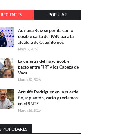
RECIENTES
POPULAR
Adriana Ruiz se perfila como
posible carta del PAN para la
alcaldía de Cuauhtémoc
May 07, 2026
La dinastía del huachicol: el
pacto entre “JR” y los Cabeza de
Vaca
March 30, 2026
Arnulfo Rodríguez en la cuerda
floja: plantón, vacío y reclamos
en el SNTE
March 26, 2026
S POPULARES