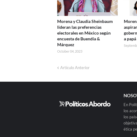
Morena y Claudia Sheinbaum
Morena
lideran las preferencias
aspira
electorales en México según
gobern
encuesta de Buendía &
a papá
Márquez
Septembe
October 04, 2023
Artículo Anterior
NOSO
En Polí
los aco
los paí
objetiv
ética p