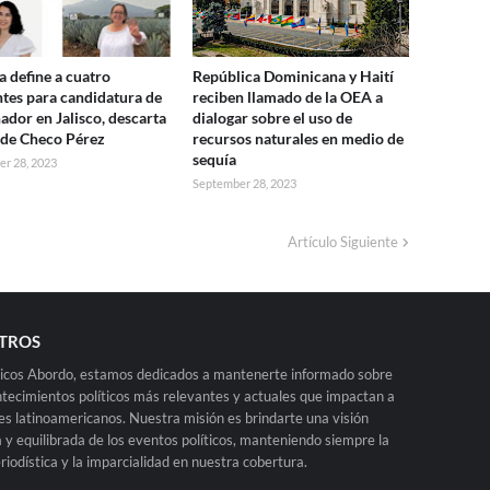
 define a cuatro
República Dominicana y Haití
ntes para candidatura de
reciben llamado de la OEA a
ador en Jalisco, descarta
dialogar sobre el uso de
 de Checo Pérez
recursos naturales en medio de
sequía
r 28, 2023
September 28, 2023
Artículo Siguiente
TROS
ticos Abordo, estamos dedicados a mantenerte informado sobre
ntecimientos políticos más relevantes y actuales que impactan a
ses latinoamericanos. Nuestra misión es brindarte una visión
a y equilibrada de los eventos políticos, manteniendo siempre la
eriodística y la imparcialidad en nuestra cobertura.