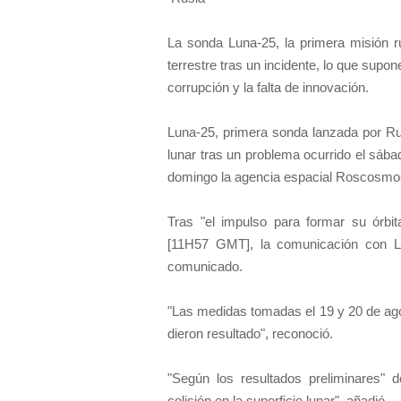
La sonda Luna-25, la primera misión ru
terrestre tras un incidente, lo que supo
corrupción y la falta de innovación.
Luna-25, primera sonda lanzada por Rus
lunar tras un problema ocurrido el sába
domingo la agencia espacial Roscosmo
Tras "el impulso para formar su órbit
[11H57 GMT], la comunicación con Lu
comunicado.
"Las medidas tomadas el 19 y 20 de agos
dieron resultado", reconoció.
"Según los resultados preliminares" de
colisión en la superficie lunar", añadió.