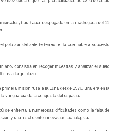
, Borisov declaró que "las probabilidades de éxito de estas
l miércoles, tras haber despegado en la madrugada del 11
o.
el polo sur del satélite terrestre, lo que hubiera supuesto
n año, consistía en recoger muestras y analizar el suelo
íficas a largo plazo".
 primera misión rusa a la Luna desde 1976, una era en la
 la vanguardia de la conquista del espacio.
 se enfrenta a numerosas dificultades como la falta de
ción y una insuficiente innovación tecnológica.