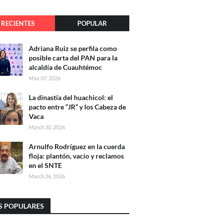
RECIENTES
POPULAR
Adriana Ruiz se perfila como
posible carta del PAN para la
alcaldía de Cuauhtémoc
May 07, 2026
La dinastía del huachicol: el
pacto entre “JR” y los Cabeza de
Vaca
March 30, 2026
Arnulfo Rodríguez en la cuerda
floja: plantón, vacío y reclamos
en el SNTE
March 26, 2026
S POPULARES