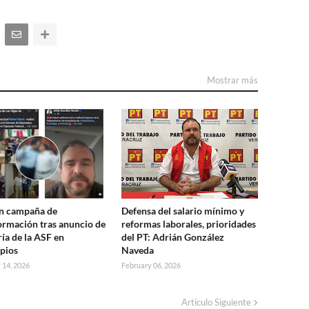
Mostrar más
n campaña de
Defensa del salario mínimo y
ormación tras anuncio de
reformas laborales, prioridades
ría de la ASF en
del PT: Adrián González
pios
Naveda
 14, 2026
February 06, 2026
Artículo Siguiente