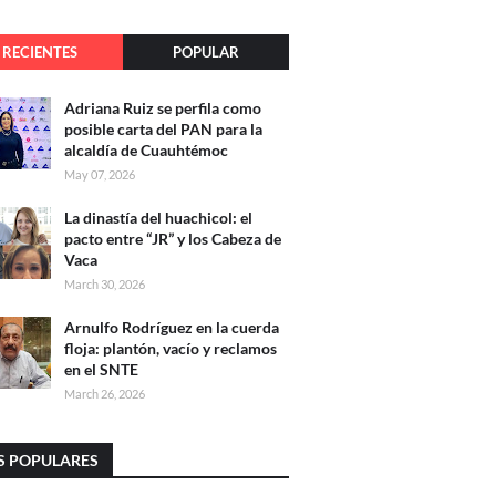
RECIENTES
POPULAR
Adriana Ruiz se perfila como
posible carta del PAN para la
alcaldía de Cuauhtémoc
May 07, 2026
La dinastía del huachicol: el
pacto entre “JR” y los Cabeza de
Vaca
March 30, 2026
Arnulfo Rodríguez en la cuerda
floja: plantón, vacío y reclamos
en el SNTE
March 26, 2026
S POPULARES