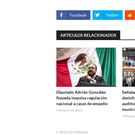
Facebook
Twitter
ARTÍCULOS RELACIONADOS
Diputado Adrián González
Señala
Naveda impulsa regulación
desinf
nacional a casas de empeño
audito
munici
February 20, 2026
February
Artículo Anterior