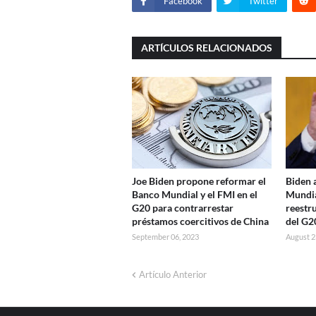
Facebook
Twitter
ARTÍCULOS RELACIONADOS
Joe Biden propone reformar el
Biden 
Banco Mundial y el FMI en el
Mundia
G20 para contrarrestar
reestr
préstamos coercitivos de China
del G2
September 06, 2023
August 2
Artículo Anterior