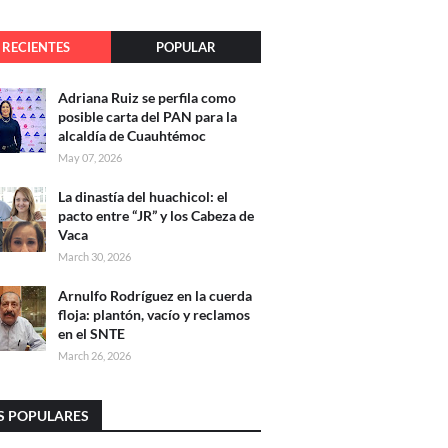
RECIENTES
POPULAR
Adriana Ruiz se perfila como
posible carta del PAN para la
alcaldía de Cuauhtémoc
May 07, 2026
La dinastía del huachicol: el
pacto entre “JR” y los Cabeza de
Vaca
March 30, 2026
Arnulfo Rodríguez en la cuerda
floja: plantón, vacío y reclamos
en el SNTE
March 26, 2026
S POPULARES