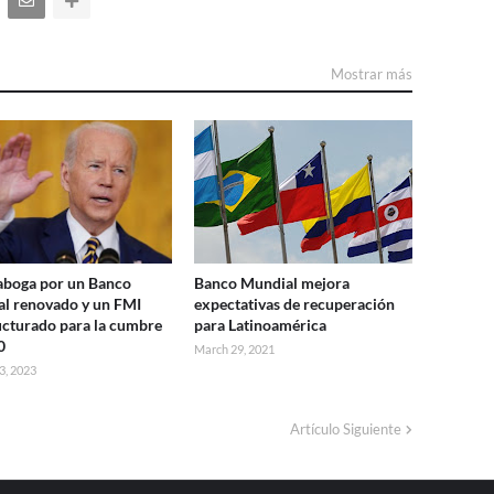
Mostrar más
aboga por un Banco
Banco Mundial mejora
l renovado y un FMI
expectativas de recuperación
ucturado para la cumbre
para Latinoamérica
0
March 29, 2021
3, 2023
Artículo Siguiente