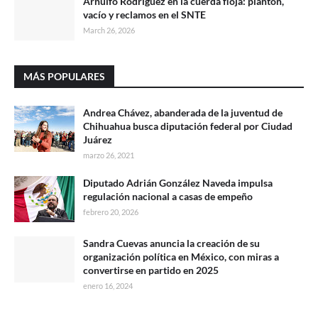
Arnulfo Rodríguez en la cuerda floja: plantón,
vacío y reclamos en el SNTE
March 26, 2026
MÁS POPULARES
Andrea Chávez, abanderada de la juventud de
Chihuahua busca diputación federal por Ciudad
Juárez
marzo 26, 2021
Diputado Adrián González Naveda impulsa
regulación nacional a casas de empeño
febrero 20, 2026
Sandra Cuevas anuncia la creación de su
organización política en México, con miras a
convertirse en partido en 2025
enero 16, 2024