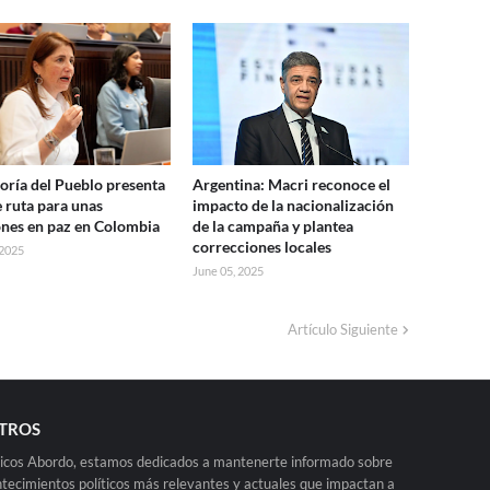
oría del Pueblo presenta
Argentina: Macri reconoce el
e ruta para unas
impacto de la nacionalización
ones en paz en Colombia
de la campaña y plantea
correcciones locales
 2025
June 05, 2025
Artículo Siguiente
TROS
ticos Abordo, estamos dedicados a mantenerte informado sobre
ntecimientos políticos más relevantes y actuales que impactan a