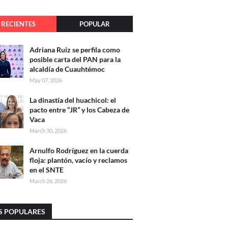
RECIENTES
POPULAR
Adriana Ruiz se perfila como
posible carta del PAN para la
alcaldía de Cuauhtémoc
May 07, 2026
La dinastía del huachicol: el
pacto entre “JR” y los Cabeza de
Vaca
March 30, 2026
Arnulfo Rodríguez en la cuerda
floja: plantón, vacío y reclamos
en el SNTE
March 26, 2026
S POPULARES