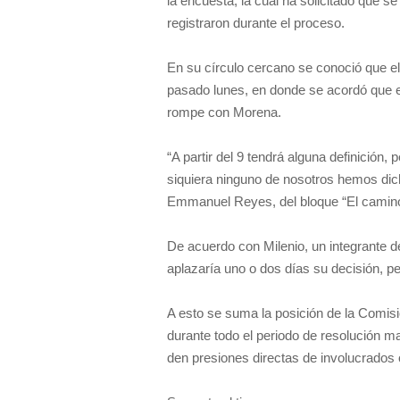
la encuesta, la cual ha solicitado que s
registraron durante el proceso.
En su círculo cercano se conoció que el 
pasado lunes, en donde se acordó que 
rompe con Morena.
“A partir del 9 tendrá alguna definició
siquiera ninguno de nosotros hemos dich
Emmanuel Reyes, del bloque “El camin
De acuerdo con Milenio, un integrante de
aplazaría uno o dos días su decisión, p
A esto se suma la posición de la Comis
durante todo el periodo de resolución m
den presiones directas de involucrados