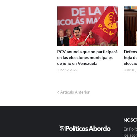
PCV anuncia que no participará
Defens
en las elecciones municipales
hoja d
de julio en Venezuela
elecci
June 12, 2025
June 10,
Artículo Anterior
NOSO
En Polí
los aco