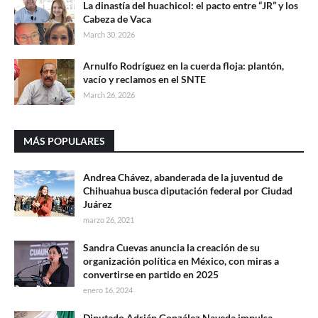
La dinastía del huachicol: el pacto entre “JR” y los
Cabeza de Vaca
March 30, 2026
Arnulfo Rodríguez en la cuerda floja: plantón,
vacío y reclamos en el SNTE
March 26, 2026
MÁS POPULARES
Andrea Chávez, abanderada de la juventud de
Chihuahua busca diputación federal por Ciudad
Juárez
marzo 26, 2021
Sandra Cuevas anuncia la creación de su
organización política en México, con miras a
convertirse en partido en 2025
enero 16, 2024
Diputado Adrián González Naveda impulsa