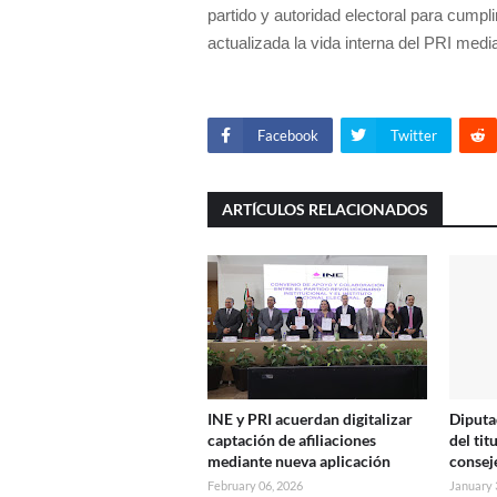
partido y autoridad electoral para cumpl
actualizada la vida interna del PRI medi
Facebook
Twitter
ARTÍCULOS RELACIONADOS
INE y PRI acuerdan digitalizar
Diputa
captación de afiliaciones
del tit
mediante nueva aplicación
consej
February 06, 2026
January 