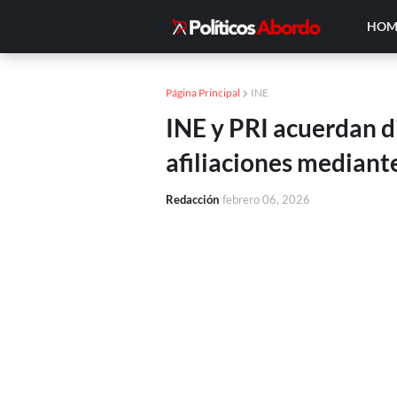
HOM
Página Principal
INE
INE y PRI acuerdan di
afiliaciones mediant
Redacción
febrero 06, 2026