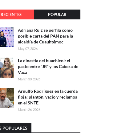
RECIENTES
POPULAR
Adriana Ruiz se perfila como
posible carta del PAN para la
alcaldía de Cuauhtémoc
May 07, 2026
La dinastía del huachicol: el
pacto entre “JR” y los Cabeza de
Vaca
March 30, 2026
Arnulfo Rodríguez en la cuerda
floja: plantón, vacío y reclamos
en el SNTE
March 26, 2026
S POPULARES