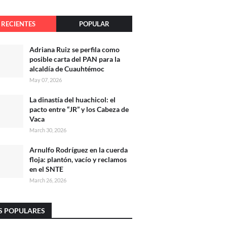
RECIENTES
POPULAR
Adriana Ruiz se perfila como
posible carta del PAN para la
alcaldía de Cuauhtémoc
May 07, 2026
La dinastía del huachicol: el
pacto entre “JR” y los Cabeza de
Vaca
March 30, 2026
Arnulfo Rodríguez en la cuerda
floja: plantón, vacío y reclamos
en el SNTE
March 26, 2026
S POPULARES