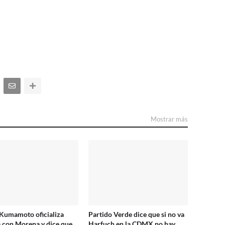
Mostrar más
Kumamoto oficializa
Partido Verde dice que si no va
a con Morena y dice que
Harfuch en la CDMX no hay