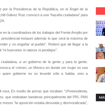
 por la Presidencia de la República, en el Ángel de la
chitl Gálvez Ruiz convocó a una “hazaña ciudadana” para
24.
te en la coordinadora de los trabajos del Frente Amplio por
 presidencial instauró además lo que será la máxima de
fender y no engañar al pueblo”. Reiteró que de llegar a la
á “ni huevones ni rateros ni pendejos”.
iudadana, a un gobierno de la gente y para la gente.
provoca el crimen, un México en donde ser mujer no sea
 quien gobierne no se levanté sólo a hablar, sino a
pil rosa. En medio de porras que rezaban: “¡Preeesidenta,
ntes, que ondeaban banderas principalmente del PRI, PAN
MÁ
 meses “la oposición estaba desunida y desmoralizada”,