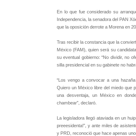
En lo que fue considerado su arranque
Independencia, la senadora del PAN Xó
que la oposición derrote a Morena en 20
Tras recibir la constancia que la convier
México (FAM), quien será su candidata
su eventual gobierno: “No dividir, no o
silla presidencial en su gabinete no habr
“Los vengo a convocar a una hazaña c
Quiero un México libre del miedo que 
una desventaja, un México en donde
chambear”, declaró.
La legisladora llegó ataviada en un hui
preeesidenta!”, y ante miles de asiste
y PRD, reconoció que hace apenas unos