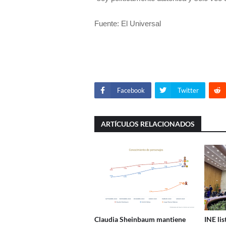
Fuente: El Universal
Facebook
Twitter
ARTÍCULOS RELACIONADOS
Claudia Sheinbaum mantiene
INE lis