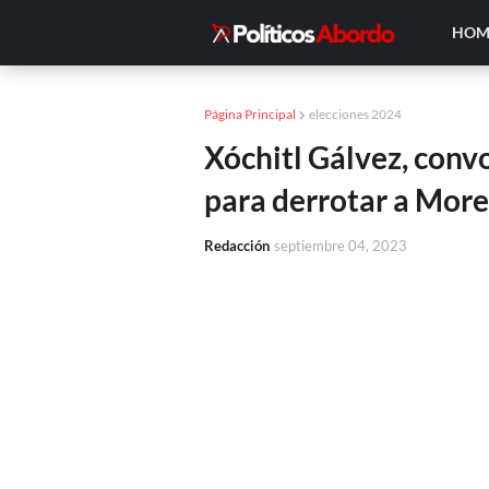
HOM
Página Principal
elecciones 2024
Xóchitl Gálvez, conv
para derrotar a More
Redacción
septiembre 04, 2023