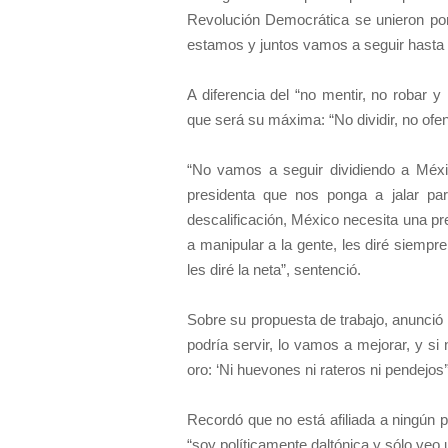
Revolución Democrática se unieron por
estamos y juntos vamos a seguir hasta 
A diferencia del “no mentir, no robar y
que será su máxima: “No dividir, no ofe
“No vamos a seguir dividiendo a Méxi
presidenta que nos ponga a jalar par
descalificación, México necesita una p
a manipular a la gente, les diré siempr
les diré la neta”, sentenció.
Sobre su propuesta de trabajo, anunció q
podría servir, lo vamos a mejorar, y si
oro: ‘Ni huevones ni rateros ni pendejos’
Recordó que no está afiliada a ningún par
“soy políticamente daltónica y sólo veo u