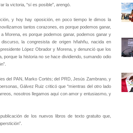
r la victoria, “sí es posible”, arengó.
ición, y hoy hay oposición, en poco tiempo le dimos la
movilizamos tantos corazones, es porque podemos ganar,
r a Morena, es porque podemos ganar, podemos ganar y
 discurso, la congresista de origen hñahñu, nacida en
l presidente López Obrador y Morena, y denunció que los
la, porque la historia no se hace dividiendo, sumando odio
ón”.
ales del PAN, Marko Cortés; del PRD, Jesús Zambrano, y
personas, Gálvez Ruiz criticó que “mientras del otro lado
rreos, nosotros llegamos aquí con amor y entusiasmo, y
publicación de los nuevos libros de texto gratuito que,
perstición”.