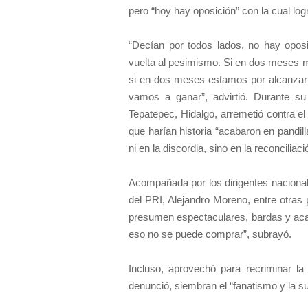
pero “hoy hay oposición” con la cual logra
“Decían por todos lados, no hay opos
vuelta al pesimismo. Si en dos meses 
si en dos meses estamos por alcanza
vamos a ganar”, advirtió. Durante su
Tepatepec, Hidalgo, arremetió contra e
que harían historia “acabaron en pandil
ni en la discordia, sino en la reconciliaci
Acompañada por los dirigentes nacion
del PRI, Alejandro Moreno, entre otras 
presumen espectaculares, bardas y aca
eso no se puede comprar”, subrayó.
Incluso, aprovechó para recriminar la 
denunció, siembran el “fanatismo y la su