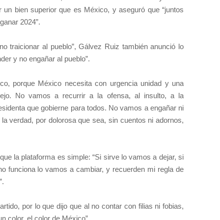
 un bien superior que es México, y aseguró que “juntos
ganar 2024”.
 no traicionar al pueblo”, Gálvez Ruiz también anunció lo
nder y no engañar al pueblo”.
co, porque México necesita con urgencia unidad y una
ejo. No vamos a recurrir a la ofensa, al insulto, a la
residenta que gobierne para todos. No vamos a engañar ni
e la verdad, por dolorosa que sea, sin cuentos ni adornos,
ue la plataforma es simple: “Si sirve lo vamos a dejar, si
 no funciona lo vamos a cambiar, y recuerden mi regla de
”.
tido, por lo que dijo que al no contar con filias ni fobias,
n color, el color de México”.