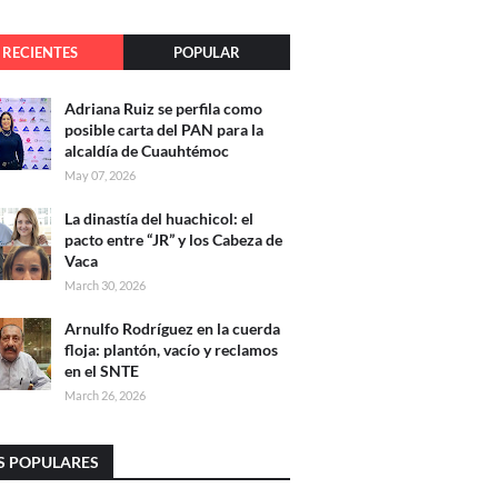
RECIENTES
POPULAR
Adriana Ruiz se perfila como
posible carta del PAN para la
alcaldía de Cuauhtémoc
May 07, 2026
La dinastía del huachicol: el
pacto entre “JR” y los Cabeza de
Vaca
March 30, 2026
Arnulfo Rodríguez en la cuerda
floja: plantón, vacío y reclamos
en el SNTE
March 26, 2026
S POPULARES